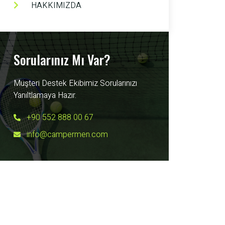
HAKKIMIZDA
Sorularınız Mı Var?
Müşteri Destek Ekibimiz Sorularınızı
Yanıltlamaya Hazır.
+90 552 888 00 67
info@campermen.com