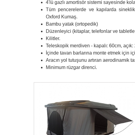
4'lü gazlı amortisör sistemi sayesinde kola
Tüm pencerelerde ve kapılarda sinekli
Oxford Kumaş.
Bambu yatak (ortopedik)
Düzenleyici (kitaplar, telefonlar ve tabletl
Kilitler.
Teleskopik merdiven - kapalı: 60cm, açık
İçinde tavan barlarına monte etmek için iç
Aracın yol tutuşunu artıran aerodinamik ta
Minimum rüzgar direnci.