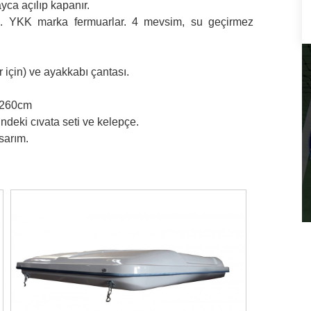
yca açılıp kapanır.
k. YKK marka fermuarlar. 4 mevsim, su geçirmez
er için) ve ayakkabı çantası.
: 260cm
indeki cıvata seti ve kelepçe.
sarım.