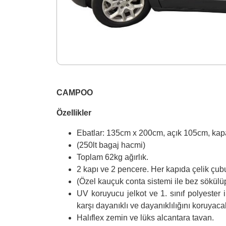
CAMPOO
Özellikler
Ebatlar: 135cm x 200cm, açık 105cm, kap
(250lt bagaj hacmi)
Toplam 62kg ağırlık.
2 kapı ve 2 pencere. Her kapıda çelik çubu
(Özel kauçuk conta sistemi ile bez sökülüp 
UV koruyucu jelkot ve 1. sınıf polyester 
karşı dayanıklı ve dayanıklılığını koruyaca
Halıflex zemin ve lüks alcantara tavan.