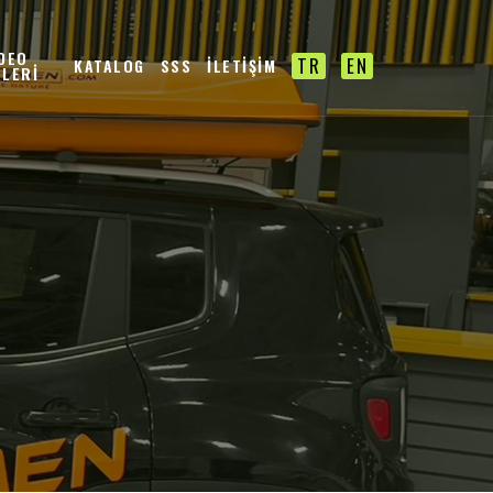
İDEO
TR
EN
KATALOG
SSS
İLETİŞİM
ALERİ