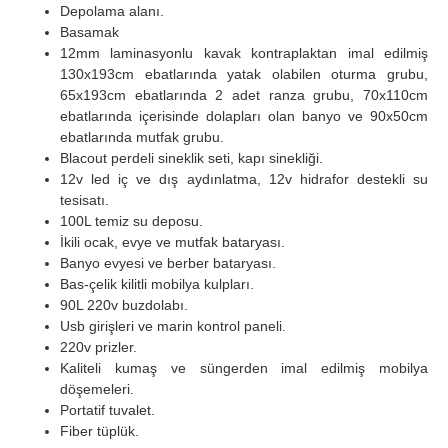
Depolama alanı.
Basamak
12mm laminasyonlu kavak kontraplaktan imal edilmiş
130x193cm ebatlarında yatak olabilen oturma grubu,
65x193cm ebatlarında 2 adet ranza grubu, 70x110cm
ebatlarında içerisinde dolapları olan banyo ve 90x50cm
ebatlarında mutfak grubu.
Blacout perdeli sineklik seti, kapı sinekliği.
12v led iç ve dış aydınlatma, 12v hidrafor destekli su
tesisatı.
100L temiz su deposu.
İkili ocak, evye ve mutfak bataryası.
Banyo evyesi ve berber bataryası.
Bas-çelik kilitli mobilya kulpları.
90L 220v buzdolabı.
Usb girişleri ve marin kontrol paneli.
220v prizler.
Kaliteli kumaş ve süngerden imal edilmiş mobilya
döşemeleri.
Portatif tuvalet.
Fiber tüplük.