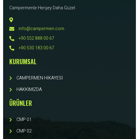
Campermenle Herşey Daha Güzel
info@campermen.com
+90 552 888 00 67
+90 530 183 00 67
KURUMSAL
CAMPERMEN HİKAYESİ
HAKKIMIZDA
ÜRÜNLER
CMP 01
CMP 02