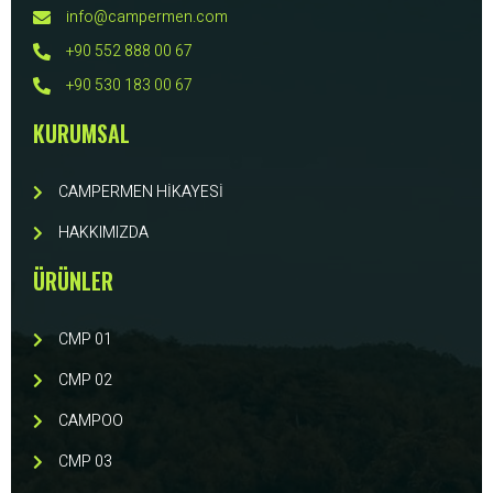
info@campermen.com
+90 552 888 00 67
+90 530 183 00 67
KURUMSAL
CAMPERMEN HİKAYESİ
HAKKIMIZDA
ÜRÜNLER
CMP 01
CMP 02
CAMPOO
CMP 03