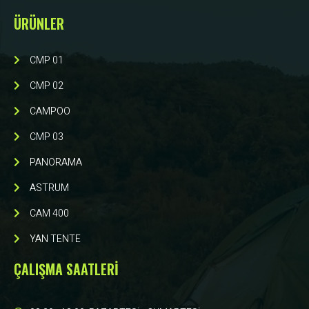
ÜRÜNLER
CMP 01
CMP 02
CAMPOO
CMP 03
PANORAMA
ASTRUM
CAM 400
YAN TENTE
ÇALIŞMA SAATLERİ